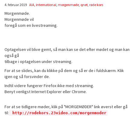
4. februar 2019
AIA
,
international
,
morgenmøde
,
qnet
,
røde kors
Morgenmøde.
Morgenmøde vil
foregå som en livestreaming.
Optagelsen vil blive gemt, så man kan se det efter mødet og man kan
også gå
tilbage i optagelsen under streaming.
For at se slides, kan du klikke på dem og så er de i fuldskærm. Klik
igen og så forsvinder de.
Indtil videre fungerer Firefox ikke med streaming.
Benyt venligst Internet Explorer eller Chrome.
For at se tidligere møder, klik på "MORGEMØDER" link øverst eller gå
til:
http://rodekors.23video.com/morgenmoder