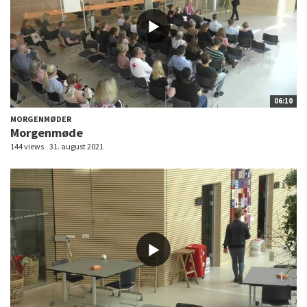
06:10
MORGENMØDER
Morgenmøde
144 views
31. august 2021