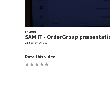
Frivillig
SAM IT - OrderGroup præsentati
21. september 2017
Rate this video
1 STAR
2 STAR
3 STAR
4 STAR
5 STAR