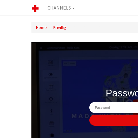
CHANNELS
Home
Frivillig
SAM IT - OrderGroup præsentation 