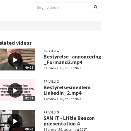
elated videos
FRIVILLIG
Bestyrelse_annoncering
_Formand2.mp4
00:22
311 views
6. januar 2023
FRIVILLIG
Bestyrelsesmedlem
LinkedIn_2.mp4
02:52
112 views
6. januar 2023
FRIVILLIG
SAM IT - Little Beacon
præsentation 4
08:20
59 views
20. september 2017