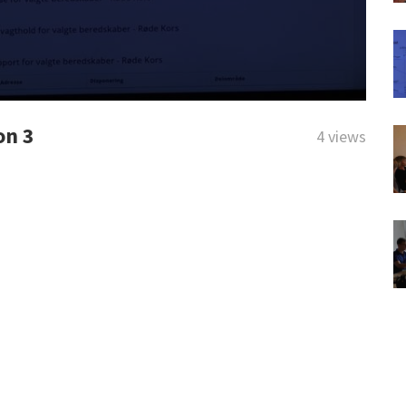
on 3
4 views